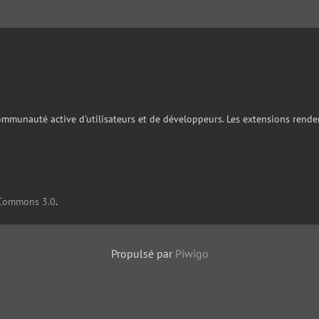
ommunauté active d'utilisateurs et de développeurs. Les extensions rende
 Commons 3.0
.
Propulsé par
Piwigo